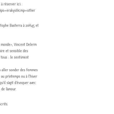
à réserver ici :
81&ps=erakys&cmp=other
istophe Basterra à 20H45 et
le monde», Vincent Delerm
ire et sensible des
e tous : le sentiment
n aller sonder des femmes
au printemps ou à l’hiver
u’il s’agit d’évoquer avec
de l’amour.
crits.