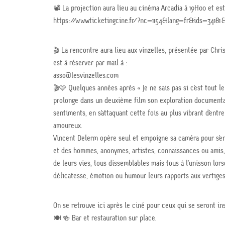
📽 La projection aura lieu au cinéma Arcadia à 19H00 et est 
https://www.ticketingcine.fr/?nc=1154&lang=fr&ids=341
🎬 La rencontre aura lieu aux vinzelles, présentée par Chr
est à réserver par mail à :
asso@lesvinzelles.com
🎬🩷 Quelques années après « Je ne sais pas si c’est tout 
prolonge dans un deuxième film son exploration documenta
sentiments, en s’attaquant cette fois au plus vibrant d’entr
amoureux.
Vincent Delerm opère seul et empoigne sa caméra pour s’e
et des hommes, anonymes, artistes, connaissances ou amis, 
de leurs vies, tous dissemblables mais tous à l’unisson lorsq
délicatesse, émotion ou humour leurs rapports aux vertiges 
On se retrouve ici après le ciné pour ceux qui se seront ins
🍽️ 🍻 Bar et restauration sur place.