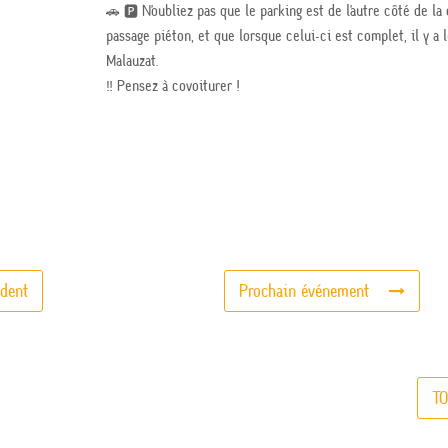
🚗 🅿️ N’oubliez pas que le parking est de l’autre côté de l
passage piéton, et que lorsque celui-ci est complet, il y a 
Malauzat.
‼️ Pensez à covoiturer !
dent
Prochain événement
TO