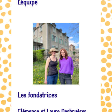
L’équipe
Les fondatrices
Clémence
et
Laure Desbruères